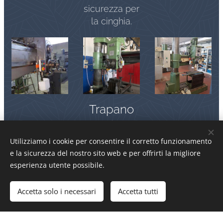
sicurezza per
la cinghia.
Trapano
radiale
Utilizziamo i cookie per consentire il corretto funzionamento
Messa in
e la sicurezza del nostro sito web e per offrirti la migliore
sicurezza di
esperienza utente possibile.
trapani
radiali,
Accetta solo i necessari
Accetta tutti
composta da
protezione
telescopica